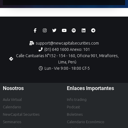
support@newcapitalsecurities.com
(01) 640 1600 Anexo: 101
Calle Cantuarias N°152 - 154 - 160, Oficina 901, Miraflores,
Lima, Perú
Lun - Vie 9:00 - 18:00 GT-5
Nosotros
Enlaces Importantes
Aula Virtual
Info trading
Calendario
Podcast
NewCapital Securities
Boletines
Seminarios
Calendario Económico