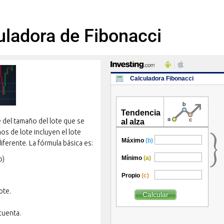
uladora de Fibonacci
e del tamaño del lote que se
os de lote incluyen el lote
diferente. La fórmula básica es:
o)
ote.
cuenta.