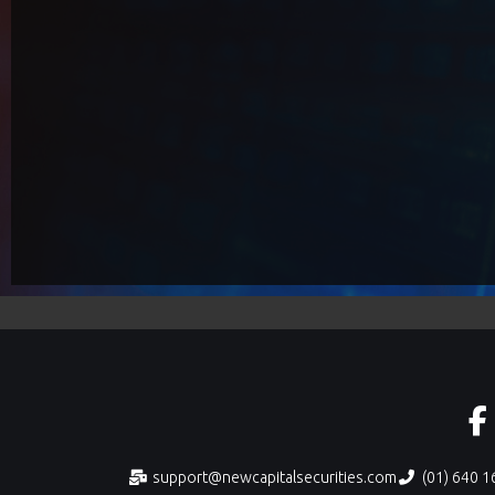
support@newcapitalsecurities.com
(01) 640 