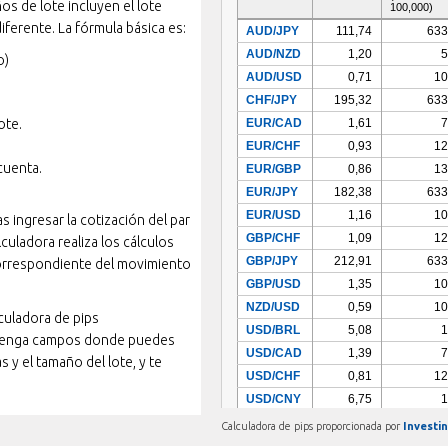
os de lote incluyen el lote
diferente. La fórmula básica es:
o)
ote.
cuenta.
s ingresar la cotización del par
lculadora realiza los cálculos
correspondiente del movimiento
culadora de pips
 tenga campos donde puedes
s y el tamaño del lote, y te
Calculadora de pips proporcionada por
Investi