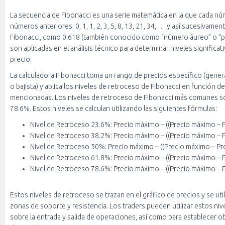
La secuencia de Fibonacci es una serie matemática en la que cada nú
números anteriores: 0, 1, 1, 2, 3, 5, 8, 13, 21, 34, … y así sucesivame
Fibonacci, como 0.618 (también conocido como “número áureo” o “pr
son aplicadas en el análisis técnico para determinar niveles significa
precio.
La calculadora Fibonacci toma un rango de precios específico (gene
o bajista) y aplica los niveles de retroceso de Fibonacci en función d
mencionadas. Los niveles de retroceso de Fibonacci más comunes s
78.6%. Estos niveles se calculan utilizando las siguientes fórmulas:
Nivel de Retroceso 23.6%: Precio máximo – ((Precio máximo – P
Nivel de Retroceso 38.2%: Precio máximo – ((Precio máximo – P
Nivel de Retroceso 50%: Precio máximo – ((Precio máximo – Pre
Nivel de Retroceso 61.8%: Precio máximo – ((Precio máximo – P
Nivel de Retroceso 78.6%: Precio máximo – ((Precio máximo – P
Estos niveles de retroceso se trazan en el gráfico de precios y se util
zonas de soporte y resistencia. Los traders pueden utilizar estos ni
sobre la entrada y salida de operaciones, así como para establecer ob