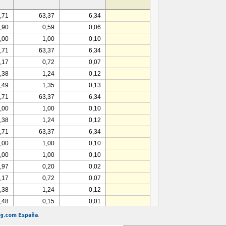
ng.com España
.