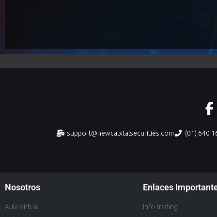
support@newcapitalsecurities.com
(01) 640 
Nosotros
Enlaces Important
Aula Virtual
Info trading