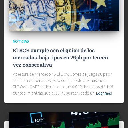
NOTICIAS
El BCE cumple con el guion de los
mercados: baja tipos en 25pb por tercera
vez consecutiva
Apertura de Mercado​ 1.- El Dow Jones se juega su peor
racha en ocho meses; el Nasdaq cae desde máximos:
El DOW JONES cede un ligero un 0,01% hasta los 44.146
puntos, mientras que el S&P 500 retrocede un
Leer más