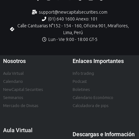
support@newcapitalsecurities.com
(01) 640 1600 Anexo: 101
Calle Cantuarias N°152 - 154 - 160, Oficina 901, Miraflores,
Lima, Perú
Lun - Vie 9:00 - 18:00 GT-5
Nosotros
Enlaces Importantes
Aula Virtual
Info trading
Calendario
Podcast
NewCapital Securities
Boletines
Seminarios
Calendario Económico
Mercado de Divisas
Calculadora de pips
Aula Virtual
Descargas e Información