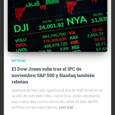
NOTICIAS
El Dow Jones sube tras el IPC de
noviembre; S&P 500 y Nasdaq también
rebotan
Apertura de Mercado​ Apertura al alza de Wall Street en la
sesión de este miércoles, con el Dow Jones rebotando
tras cuatro días consecutivos de caídas. El dato del IPC,
en línea con las expectativas,
Leer más